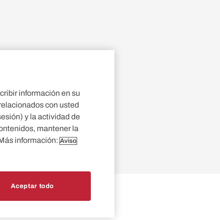
cribir información en su
 relacionados con usted
s de
esión) y la actividad de
contenidos, mantener la
. Más información:
Aviso
Aceptar todo